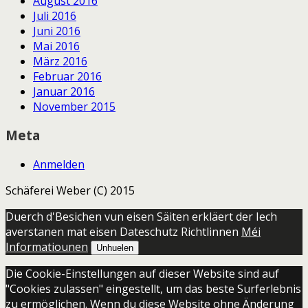
August 2016
Juli 2016
Juni 2016
Mai 2016
März 2016
Februar 2016
Januar 2016
November 2015
Meta
Anmelden
Schäferei Weber (C) 2015
Duerch d'Besichen vun eisen Säiten erkläert der Iech
averstanen mat eisen Dateschutz Richtlinnen
Méi
Informatiounen
Unhuelen
Die Cookie-Einstellungen auf dieser Website sind auf
"Cookies zulassen" eingestellt, um das beste Surferlebnis
zu ermöglichen. Wenn du diese Website ohne Änderung