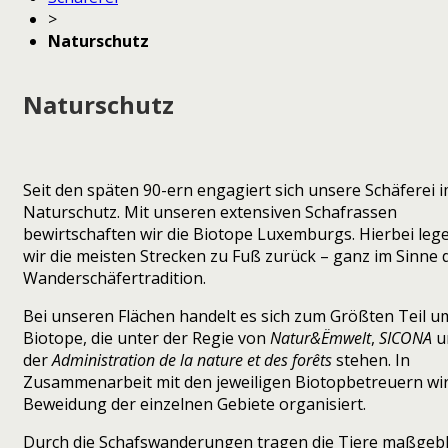
>
Naturschutz
Naturschutz
Seit den späten 90-ern engagiert sich unsere Schäferei 
Naturschutz. Mit unseren extensiven Schafrassen
bewirtschaften wir die Biotope Luxemburgs. Hierbei leg
wir die meisten Strecken zu Fuß zurück – ganz im Sinne 
Wanderschäfertradition.
Bei unseren Flächen handelt es sich zum Größten Teil u
Biotope, die unter der Regie von
Natur&Ëmwelt
,
SICONA
u
der
Administration de la nature et des forêts
stehen. In
Zusammenarbeit mit den jeweiligen Biotopbetreuern wir
Beweidung der einzelnen Gebiete organisiert.
Durch die Schafswanderungen tragen die Tiere maßgebl