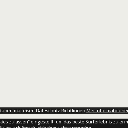
rstanen mat eisen Dateschutz Richtlinnen
Méi Informatioune
okies zulassen" eingestellt, um das beste Surferlebnis zu 