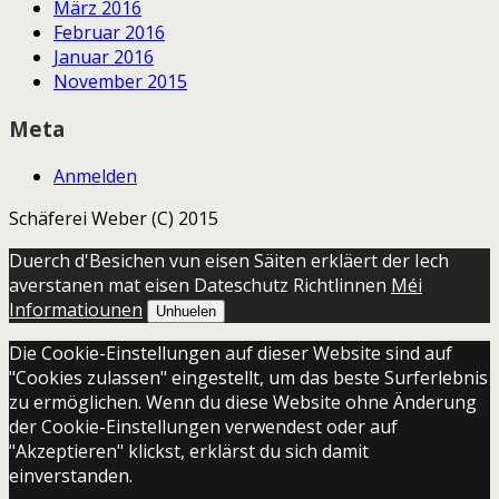
März 2016
Februar 2016
Januar 2016
November 2015
Meta
Anmelden
Schäferei Weber (C) 2015
Duerch d'Besichen vun eisen Säiten erkläert der Iech
averstanen mat eisen Dateschutz Richtlinnen
Méi
Informatiounen
Unhuelen
Die Cookie-Einstellungen auf dieser Website sind auf
"Cookies zulassen" eingestellt, um das beste Surferlebnis
zu ermöglichen. Wenn du diese Website ohne Änderung
der Cookie-Einstellungen verwendest oder auf
"Akzeptieren" klickst, erklärst du sich damit
einverstanden.